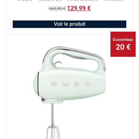
129,99
€
169,99
€
Voir le produit
Économisez
20 €