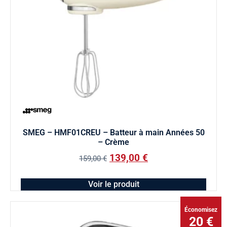
SMEG – HMF01CREU – Batteur à main Années 50
– Crème
139,00
€
159,00
€
Voir le produit
Économisez
20 €