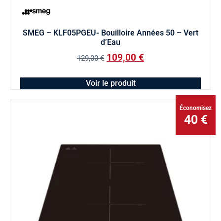
SMEG – KLF05PGEU- Bouilloire Années 50 – Vert
d’Eau
109,00
€
129,00
€
Voir le produit
Économisez
40 €