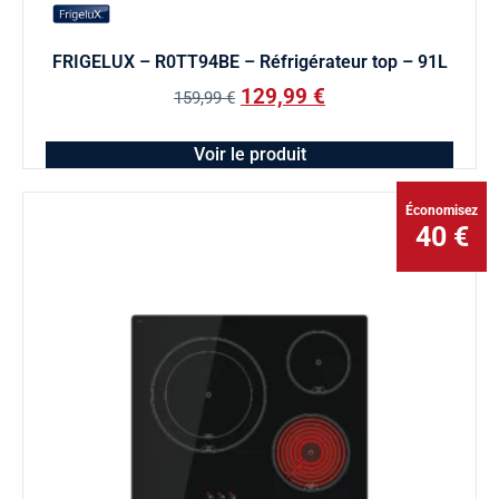
FRIGELUX – R0TT94BE – Réfrigérateur top – 91L
129,99
€
159,99
€
Voir le produit
Économisez
40 €