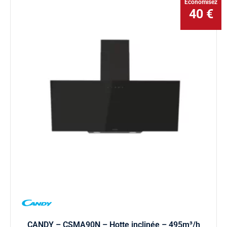
Économisez
40 €
CANDY – CSMA90N – Hotte inclinée – 495m³/h