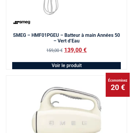
SMEG – HMF01PGEU – Batteur à main Années 50
– Vert d’Eau
139,00
€
159,00
€
Voir le produit
Économisez
20 €