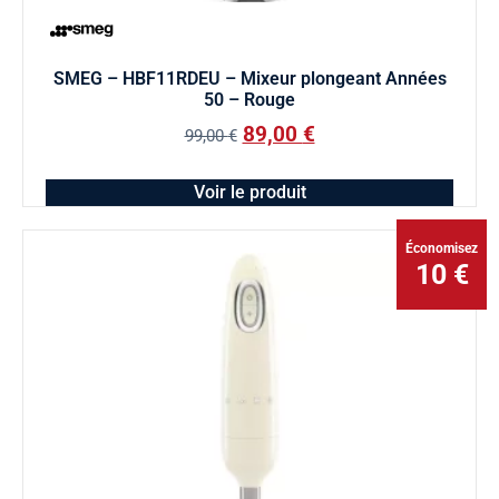
SMEG – HBF11RDEU – Mixeur plongeant Années
50 – Rouge
89,00
€
99,00
€
Voir le produit
Économisez
10 €