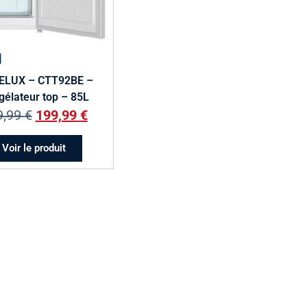
ELUX – CTT92BE –
gélateur top – 85L
9,99
€
199,99
€
Voir le produit