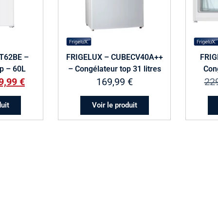
T62BE –
FRIGELUX – CUBECV40A++
FRIG
p – 60L
– Congélateur top 31 litres
Con
9,99
€
169,99
€
22
duit
Voir le produit