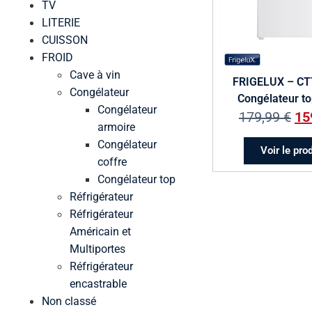
TV
LITERIE
CUISSON
FROID
Cave à vin
FRIGELUX – CT
Congélateur
Congélateur to
Congélateur
179,99
€
15
armoire
Congélateur
Voir le pro
coffre
Congélateur top
Réfrigérateur
Réfrigérateur
Américain et
Multiportes
Réfrigérateur
encastrable
Non classé