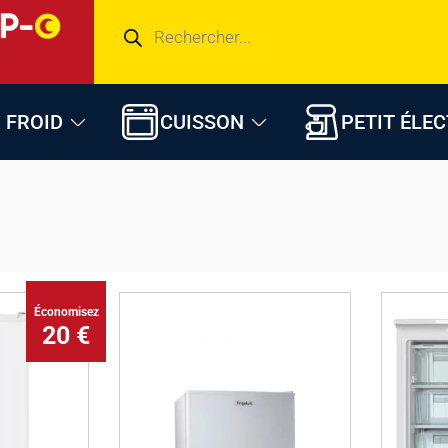
FROID
CUISSON
PETIT ÉLE
Économisez
20 €