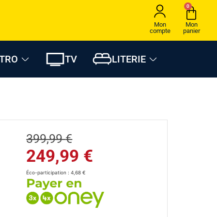
0
Mon
Mon
compte
panier
CTRO
TV
LITERIE
399,99
€
249,99
€
Éco-participation :
4,68
€