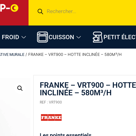
FROID
CUISSON
PETIT ÉLE
/ FRANKE – VRT900 – HOTTE INCLINÉE – 580M³/H
TIVE MURALE
FRANKE – VRT900 – HOTTE
INCLINÉE – 580M³/H
REF : VRT900
Les points essentiels