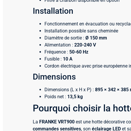
Filtre à charbon disponible en option
Installation
Fonctionnement en évacuation ou recycla
Installation possible sans cheminée
Diamètre de sortie :
Ø 150 mm
Alimentation :
220-240 V
Fréquence :
50-60 Hz
Fusible :
10 A
Cordon électrique avec prise européenne i
Dimensions
Dimensions (L x H x P) :
895 × 342 × 385
Poids net :
13,5 kg
Pourquoi choisir la ho
La
FRANKE VRT900
est une hotte décorative co
commandes sensitives
, son
éclairage LED
et sa