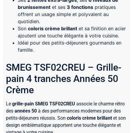
Ses
2 fentes extra-larges
, ses
6 niveaux de
brunissement
et ses
3 fonctions
pratiques
offrent un usage simple et polyvalent au
quotidien.
Son
coloris crème brillant
et sa finition en acier
ajoutent une touche élégante à votre cuisine.
Idéal pour des petits-déjeuners gourmands en
famille.
SMEG TSF02CREU – Grille-
pain 4 tranches Années 50
Crème
Le
grille-pain SMEG TSF02CREU
associe le charme rétro
des
années 50
à des performances modernes pour des
petits-déjeuners réussis. Son
coloris crème brillant
et son
design emblématique apportent une touche élégante et
vintage à votre cuisine.