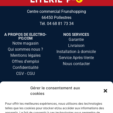
Centre commercial Frunshopping
66450 Pollestres
Tél.
04 68 81 73 34
A PROPOS DE ELECTRO-
NOS SERVICES
PO.COM
Garantie
Notre magasin
Livraison
Qui sommes nous ?
Installation à domicile
Mentions légales
Service Après-Vente
Offres d'emploi
Nous contacter
Confidentialité
CGV - CGU
NOS CATÉGORIES
Gérer le consentement aux
LAVAGE ET SÉCHAGE
cookies
PETIT ELECTROMENAGER
Pour offrir les meilleures expériences, nous utilisons des technologies
CUISSON
telles que les cookies pour stocker et/ou accéder aux informations des
FROID
appareils. Le fait de consentir à ces technologies nous permettra de